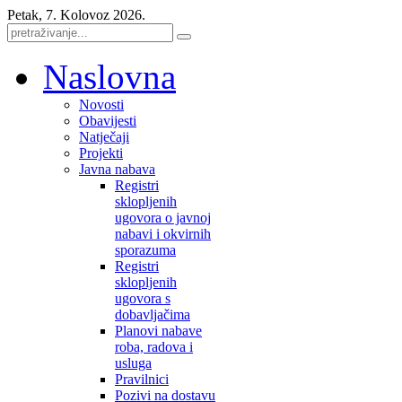
Petak, 7. Kolovoz 2026.
Naslovna
Novosti
Obavijesti
Natječaji
Projekti
Javna nabava
Registri
sklopljenih
ugovora o javnoj
nabavi i okvirnih
sporazuma
Registri
sklopljenih
ugovora s
dobavljačima
Planovi nabave
roba, radova i
usluga
Pravilnici
Pozivi na dostavu