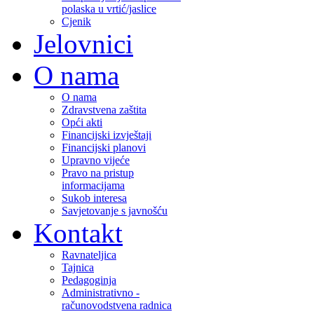
polaska u vrtić/jaslice
Cjenik
Jelovnici
O nama
O nama
Zdravstvena zaštita
Opći akti
Financijski izvještaji
Financijski planovi
Upravno vijeće
Pravo na pristup
informacijama
Sukob interesa
Savjetovanje s javnošću
Kontakt
Ravnateljica
Tajnica
Pedagoginja
Administrativno -
računovodstvena radnica