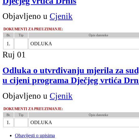
Dječjeg vrtića Drniš
Objavljeno u
Cjenik
DOKUMENTI ZA PREUZIMANJE:
Br.
Tip
Opis datoteke
1.
ODLUKA
Ruj
01
Odluka o utvrđivanju mjerila za sudj
u cijeni programa Dječjeg vrtića Drn
Objavljeno u
Cjenik
DOKUMENTI ZA PREUZIMANJE:
Br.
Tip
Opis datoteke
1.
ODLUKA
Obavijesti o upisima