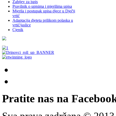
Zahtjev za ispis
Pravilnik o upisima i mjerilima upisa
Mjerila i postupak upisa djece u Dječji
vrtić
Adaptacija djeteta prilikom polaska u
vrtić/jaslice
Cjenik
Pratite nas na Facebook
Sva prava zadržana © 201