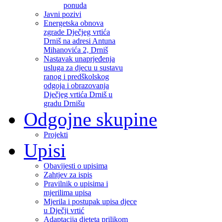
ponuda
Javni pozivi
Energetska obnova
zgrade Dječjeg vrtića
Drniš na adresi Antuna
Mihanovića 2, Drniš
Nastavak unaprjeđenja
usluga za djecu u sustavu
ranog i predškolskog
odgoja i obrazovanja
Dječjeg vrtića Drniš u
gradu Drnišu
Odgojne skupine
Projekti
Upisi
Obavijesti o upisima
Zahtjev za ispis
Pravilnik o upisima i
mjerilima upisa
Mjerila i postupak upisa djece
u Dječji vrtić
Adaptacija djeteta prilikom