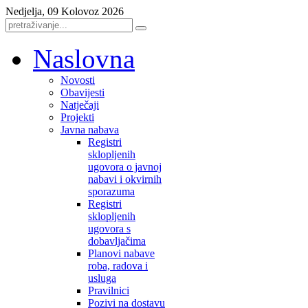
Nedjelja, 09 Kolovoz 2026
Naslovna
Novosti
Obavijesti
Natječaji
Projekti
Javna nabava
Registri
sklopljenih
ugovora o javnoj
nabavi i okvirnih
sporazuma
Registri
sklopljenih
ugovora s
dobavljačima
Planovi nabave
roba, radova i
usluga
Pravilnici
Pozivi na dostavu