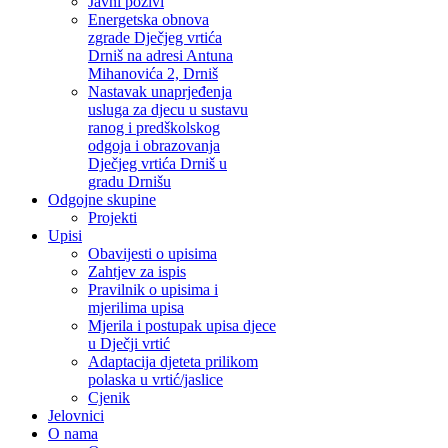
Javni pozivi
Energetska obnova
zgrade Dječjeg vrtića
Drniš na adresi Antuna
Mihanovića 2, Drniš
Nastavak unaprjeđenja
usluga za djecu u sustavu
ranog i predškolskog
odgoja i obrazovanja
Dječjeg vrtića Drniš u
gradu Drnišu
Odgojne skupine
Projekti
Upisi
Obavijesti o upisima
Zahtjev za ispis
Pravilnik o upisima i
mjerilima upisa
Mjerila i postupak upisa djece
u Dječji vrtić
Adaptacija djeteta prilikom
polaska u vrtić/jaslice
Cjenik
Jelovnici
O nama