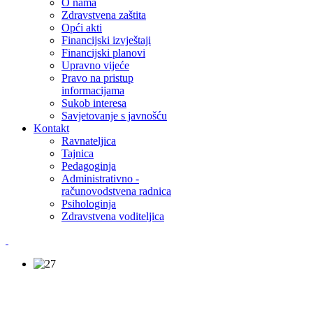
O nama
Zdravstvena zaštita
Opći akti
Financijski izvještaji
Financijski planovi
Upravno vijeće
Pravo na pristup
informacijama
Sukob interesa
Savjetovanje s javnošću
Kontakt
Ravnateljica
Tajnica
Pedagoginja
Administrativno -
računovodstvena radnica
Psihologinja
Zdravstvena voditeljica