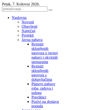
Petak, 7. Kolovoz 2026.
Naslovna
Novosti
Obavijesti
Natječaji
Projekti
Javna nabava
Registri
sklopljenih
ugovora o javnoj
nabavi i okvirnih
sporazuma
Registri
sklopljenih
ugovora s
dobavljačima
Planovi nabave
roba, radova i
usluga
Pravilnici
Pozivi na dostavu
ponuda