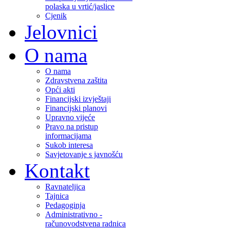
polaska u vrtić/jaslice
Cjenik
Jelovnici
O nama
O nama
Zdravstvena zaštita
Opći akti
Financijski izvještaji
Financijski planovi
Upravno vijeće
Pravo na pristup
informacijama
Sukob interesa
Savjetovanje s javnošću
Kontakt
Ravnateljica
Tajnica
Pedagoginja
Administrativno -
računovodstvena radnica