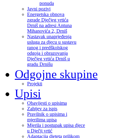
ponuda
Javni pozivi
Energetska obnova
zgrade Dječjeg vrtića
Drniš na adresi Antuna
Mihanovića 2, Drniš
Nastavak unaprjeđenja
usluga za djecu u sustavu
ranog i predškolskog
odgoja i obrazovanja
Dječjeg vrtića Drniš u
gradu Drnišu
Odgojne skupine
Projekti
Upisi
Obavijesti o upisima
Zahtjev za ispis
Pravilnik o upisima i
mjerilima upisa
Mjerila i postupak upisa djece
u Dječji vrtić
Adaptacija djeteta prilikom