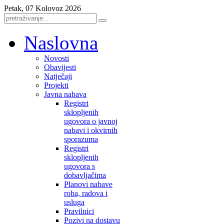
Petak, 07 Kolovoz 2026
Naslovna
Novosti
Obavijesti
Natječaji
Projekti
Javna nabava
Registri
sklopljenih
ugovora o javnoj
nabavi i okvirnih
sporazuma
Registri
sklopljenih
ugovora s
dobavljačima
Planovi nabave
roba, radova i
usluga
Pravilnici
Pozivi na dostavu