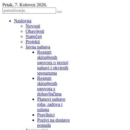
Petak, 7. Kolovoz 2026.
Naslovna
Novosti
Obavijesti
Natječaji
Projekti
Javna nabava
Registri
sklopljenih
ugovora o javnoj
nabavi i okvirnih
sporazuma
Registri
sklopljenih
ugovora s
dobavljačima
Planovi nabave
roba, radova i
usluga
Pravilnici
Pozivi na dostavu
ponuda