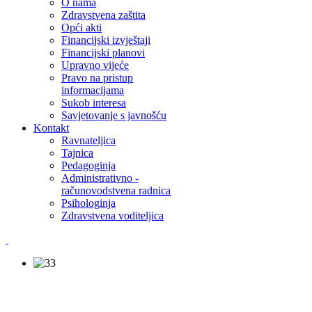
O nama
Zdravstvena zaštita
Opći akti
Financijski izvještaji
Financijski planovi
Upravno vijeće
Pravo na pristup
informacijama
Sukob interesa
Savjetovanje s javnošću
Kontakt
Ravnateljica
Tajnica
Pedagoginja
Administrativno -
računovodstvena radnica
Psihologinja
Zdravstvena voditeljica