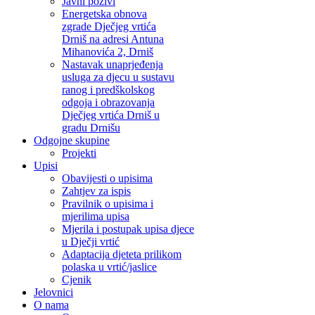
Javni pozivi
Energetska obnova
zgrade Dječjeg vrtića
Drniš na adresi Antuna
Mihanovića 2, Drniš
Nastavak unaprjeđenja
usluga za djecu u sustavu
ranog i predškolskog
odgoja i obrazovanja
Dječjeg vrtića Drniš u
gradu Drnišu
Odgojne skupine
Projekti
Upisi
Obavijesti o upisima
Zahtjev za ispis
Pravilnik o upisima i
mjerilima upisa
Mjerila i postupak upisa djece
u Dječji vrtić
Adaptacija djeteta prilikom
polaska u vrtić/jaslice
Cjenik
Jelovnici
O nama