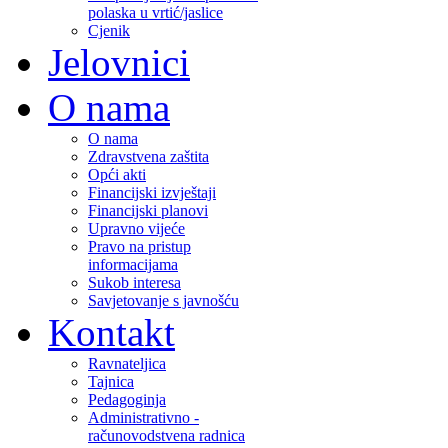
polaska u vrtić/jaslice
Cjenik
Jelovnici
O nama
O nama
Zdravstvena zaštita
Opći akti
Financijski izvještaji
Financijski planovi
Upravno vijeće
Pravo na pristup
informacijama
Sukob interesa
Savjetovanje s javnošću
Kontakt
Ravnateljica
Tajnica
Pedagoginja
Administrativno -
računovodstvena radnica