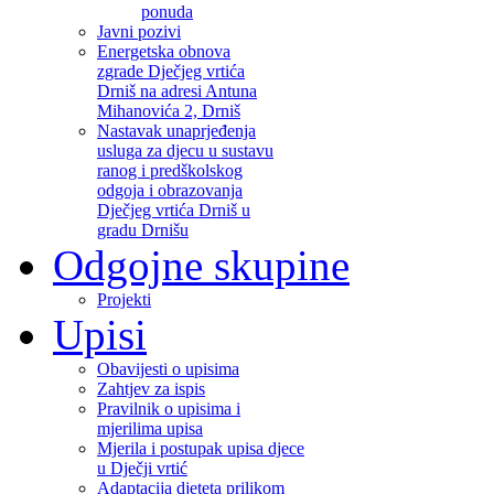
ponuda
Javni pozivi
Energetska obnova
zgrade Dječjeg vrtića
Drniš na adresi Antuna
Mihanovića 2, Drniš
Nastavak unaprjeđenja
usluga za djecu u sustavu
ranog i predškolskog
odgoja i obrazovanja
Dječjeg vrtića Drniš u
gradu Drnišu
Odgojne skupine
Projekti
Upisi
Obavijesti o upisima
Zahtjev za ispis
Pravilnik o upisima i
mjerilima upisa
Mjerila i postupak upisa djece
u Dječji vrtić
Adaptacija djeteta prilikom