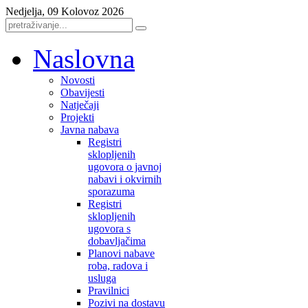
Nedjelja, 09 Kolovoz 2026
Naslovna
Novosti
Obavijesti
Natječaji
Projekti
Javna nabava
Registri
sklopljenih
ugovora o javnoj
nabavi i okvirnih
sporazuma
Registri
sklopljenih
ugovora s
dobavljačima
Planovi nabave
roba, radova i
usluga
Pravilnici
Pozivi na dostavu