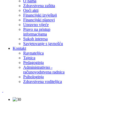
O nama
Zdravstvena zaštita
Opći akti
Financijski izvještaji
Financijski planovi
Upravno vijeće
Pravo na pristup
informacijama
Sukob interesa
Savjetovanje s javnošću
Kontakt
Ravnateljica
Tajnica
Pedagoginja
Administrativno -
računovodstvena radnica
Psihologinja
Zdravstvena voditeljica