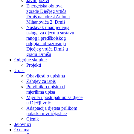
Javni pozivi
Energetska obnova
zgrade Dječjeg vrtića
Drniš na adresi Antuna
Mihanovića 2, Drniš
Nastavak unaprjeđenja
usluga za djecu u sustavu
ranog i predškolskog
odgoja i obrazovanja
Dječjeg vrtića Drniš u
gradu Drnišu
Odgojne skupine
Projekti
Upisi
Obavijesti o upisima
Zahtjev za ispis
Pravilnik o upisima i
mjerilima upisa
Mjerila i postupak upisa djece
u Dječji vrtić
Adaptacija djeteta prilikom
polaska u vrtić/jaslice
Cjenik
Jelovnici
O nama