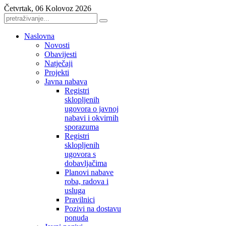
Četvrtak, 06 Kolovoz 2026
Naslovna
Novosti
Obavijesti
Natječaji
Projekti
Javna nabava
Registri
sklopljenih
ugovora o javnoj
nabavi i okvirnih
sporazuma
Registri
sklopljenih
ugovora s
dobavljačima
Planovi nabave
roba, radova i
usluga
Pravilnici
Pozivi na dostavu
ponuda