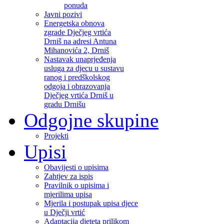
ponuda
Javni pozivi
Energetska obnova
zgrade Dječjeg vrtića
Drniš na adresi Antuna
Mihanovića 2, Drniš
Nastavak unaprjeđenja
usluga za djecu u sustavu
ranog i predškolskog
odgoja i obrazovanja
Dječjeg vrtića Drniš u
gradu Drnišu
Odgojne skupine
Projekti
Upisi
Obavijesti o upisima
Zahtjev za ispis
Pravilnik o upisima i
mjerilima upisa
Mjerila i postupak upisa djece
u Dječji vrtić
Adaptacija djeteta prilikom