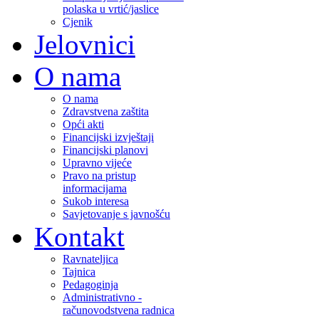
polaska u vrtić/jaslice
Cjenik
Jelovnici
O nama
O nama
Zdravstvena zaštita
Opći akti
Financijski izvještaji
Financijski planovi
Upravno vijeće
Pravo na pristup
informacijama
Sukob interesa
Savjetovanje s javnošću
Kontakt
Ravnateljica
Tajnica
Pedagoginja
Administrativno -
računovodstvena radnica