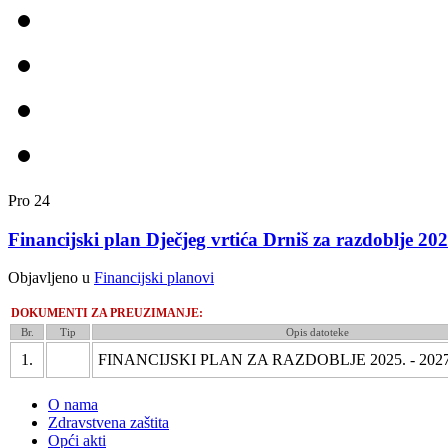
Pro
24
Financijski plan Dječjeg vrtića Drniš za razdoblje 202
Objavljeno u
Financijski planovi
DOKUMENTI ZA PREUZIMANJE:
Br.
Tip
Opis datoteke
1.
FINANCIJSKI PLAN ZA RAZDOBLJE 2025. - 202
O nama
Zdravstvena zaštita
Opći akti