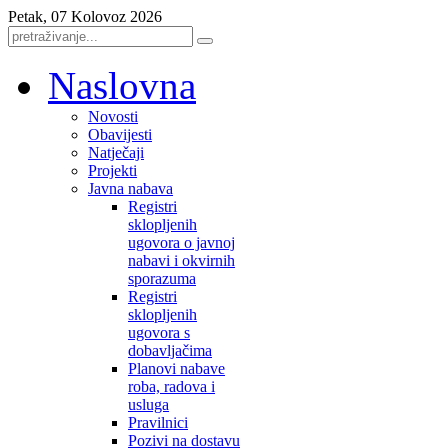
Petak, 07 Kolovoz 2026
Naslovna
Novosti
Obavijesti
Natječaji
Projekti
Javna nabava
Registri
sklopljenih
ugovora o javnoj
nabavi i okvirnih
sporazuma
Registri
sklopljenih
ugovora s
dobavljačima
Planovi nabave
roba, radova i
usluga
Pravilnici
Pozivi na dostavu