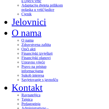
u Dječji vrtić
Adaptacija djeteta prilikom
polaska u vrtić/jaslice
Cjenik
Jelovnici
O nama
O nama
Zdravstvena zaštita
Opći akti
Financijski izvještaji
Financijski planovi
Upravno vijeće
Pravo na pristup
informacijama
Sukob interesa
Savjetovanje s javnošću
Kontakt
Ravnateljica
Tajnica
Pedagoginja
Administrativno -