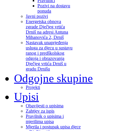
Pravilnici
Pozivi na dostavu
ponuda
Javni pozivi
Energetska obnova
zgrade Dječjeg vrtića
Drniš na adresi Antuna
Mihanovića 2, Drniš
Nastavak unaprjeđenja
usluga za djecu u sustavu
ranog i predškolskog
odgoja i obrazovanja
Dječjeg vrtića Drniš u
gradu Drnišu
Odgojne skupine
Projekti
Upisi
Obavijesti o upisima
Zahtjev za ispis
Pravilnik o upisima i
mjerilima upisa
Mjerila i postupak upisa djece