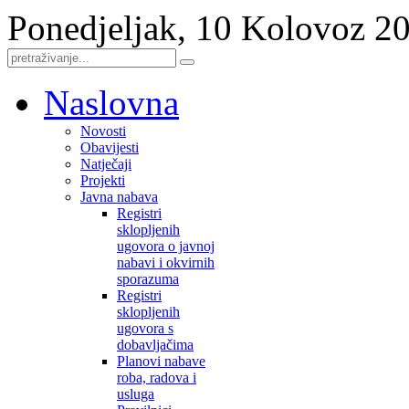
Ponedjeljak, 10 Kolovoz 2
Naslovna
Novosti
Obavijesti
Natječaji
Projekti
Javna nabava
Registri
sklopljenih
ugovora o javnoj
nabavi i okvirnih
sporazuma
Registri
sklopljenih
ugovora s
dobavljačima
Planovi nabave
roba, radova i
usluga