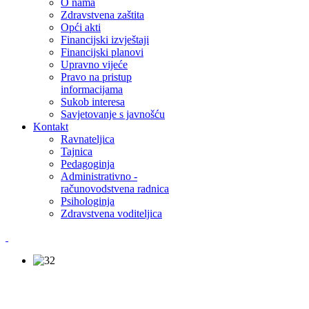
O nama
Zdravstvena zaštita
Opći akti
Financijski izvještaji
Financijski planovi
Upravno vijeće
Pravo na pristup
informacijama
Sukob interesa
Savjetovanje s javnošću
Kontakt
Ravnateljica
Tajnica
Pedagoginja
Administrativno -
računovodstvena radnica
Psihologinja
Zdravstvena voditeljica