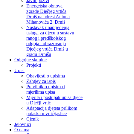
Javni pozivi
Energetska obnova
zgrade Dječjeg vrtića
Drniš na adresi Antuna
Mihanovića 2, Drniš
Nastavak unaprjeđenja
usluga za djecu u sustavu
ranog i predškolskog
odgoja i obrazovanja
Dječjeg vrtića Drniš u
gradu Drnišu
Odgojne skupine
Projekti
Upisi
Obavijesti o upisima
Zahtjev za ispis
Pravilnik o upisima i
mjerilima upisa
Mjerila i postupak upisa djece
u Dječji vrtić
Adaptacija djeteta prilikom
polaska u vrtić/jaslice
Cjenik
Jelovnici
O nama