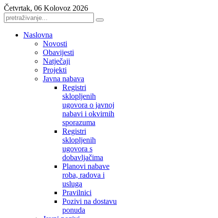
Četvrtak, 06 Kolovoz 2026
Naslovna
Novosti
Obavijesti
Natječaji
Projekti
Javna nabava
Registri
sklopljenih
ugovora o javnoj
nabavi i okvirnih
sporazuma
Registri
sklopljenih
ugovora s
dobavljačima
Planovi nabave
roba, radova i
usluga
Pravilnici
Pozivi na dostavu
ponuda