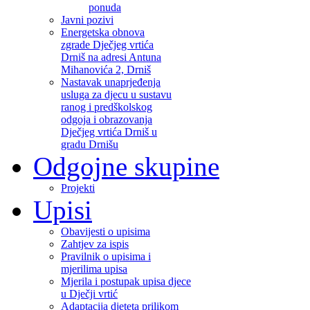
ponuda
Javni pozivi
Energetska obnova
zgrade Dječjeg vrtića
Drniš na adresi Antuna
Mihanovića 2, Drniš
Nastavak unaprjeđenja
usluga za djecu u sustavu
ranog i predškolskog
odgoja i obrazovanja
Dječjeg vrtića Drniš u
gradu Drnišu
Odgojne skupine
Projekti
Upisi
Obavijesti o upisima
Zahtjev za ispis
Pravilnik o upisima i
mjerilima upisa
Mjerila i postupak upisa djece
u Dječji vrtić
Adaptacija djeteta prilikom