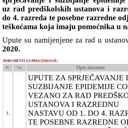
sprječavanje i suzbijanje epidemi
uz rad predškolskih ustanova i raz
do 4. razreda te posebne razredne odj
teškoćama koja imaju pomoćnika u n
Upute su namijenjene za rad u ustan
2020.
DOKUMENTI ZA PREUZIMANJE:
Opis datoteke
Br.
Tip
UPUTE ZA SPRJEČAVANJE 
SUZBIJANJE EPIDEMIJE CO
VEZANO ZA RAD PREDŠK
USTANOVA I RAZREDNU
NASTAVU OD 1. DO 4. RA
1.
TE POSEBNE RAZREDNE O