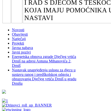
I RAD S DJECOM S TEŠKO
KOJA IMAJU POMOĆNIKA 
NASTAVI
Novosti
Obavijesti
Natječaji
Projekti
Javna nabava
Javni pozivi
Energetska obnova zgrade Dječjeg vrtića
Drniš na adresi Antuna Mihanovića 2,
Drniš
Nastavak unaprjeđenja usluga za djecu u
sustavu ranog i predškolskog odgoja i
obrazovanja Dječjeg vrtića Drniš u gradu
Drnišu