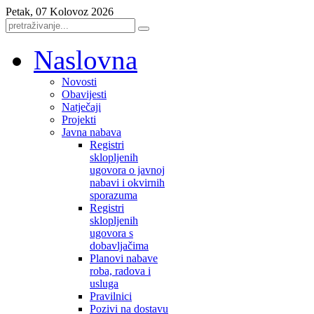
Petak, 07 Kolovoz 2026
Naslovna
Novosti
Obavijesti
Natječaji
Projekti
Javna nabava
Registri
sklopljenih
ugovora o javnoj
nabavi i okvirnih
sporazuma
Registri
sklopljenih
ugovora s
dobavljačima
Planovi nabave
roba, radova i
usluga
Pravilnici
Pozivi na dostavu