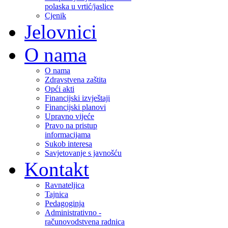
polaska u vrtić/jaslice
Cjenik
Jelovnici
O nama
O nama
Zdravstvena zaštita
Opći akti
Financijski izvještaji
Financijski planovi
Upravno vijeće
Pravo na pristup
informacijama
Sukob interesa
Savjetovanje s javnošću
Kontakt
Ravnateljica
Tajnica
Pedagoginja
Administrativno -
računovodstvena radnica