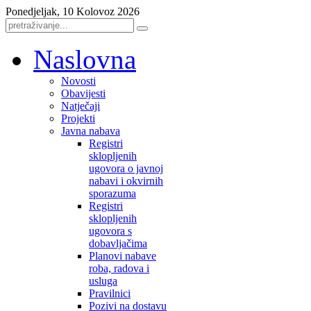
Ponedjeljak, 10 Kolovoz 2026
Naslovna
Novosti
Obavijesti
Natječaji
Projekti
Javna nabava
Registri
sklopljenih
ugovora o javnoj
nabavi i okvirnih
sporazuma
Registri
sklopljenih
ugovora s
dobavljačima
Planovi nabave
roba, radova i
usluga
Pravilnici
Pozivi na dostavu