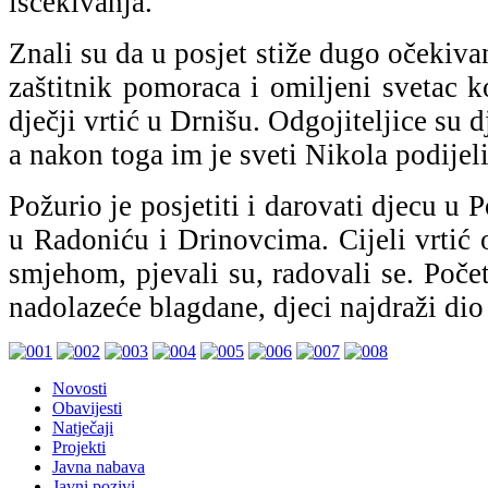
iščekivanja.
Znali su da u posjet stiže dugo očekiva
zaštitnik pomoraca i omiljeni svetac k
dječji vrtić u Drnišu. Odgojiteljice su d
a nakon toga im je sveti Nikola podijeli
Požurio je posjetiti i darovati djecu u
u Radoniću i Drinovcima. Cijeli vrtić 
smjehom, pjevali su, radovali se. Poče
nadolazeće blagdane, djeci najdraži dio
Novosti
Obavijesti
Natječaji
Projekti
Javna nabava
Javni pozivi