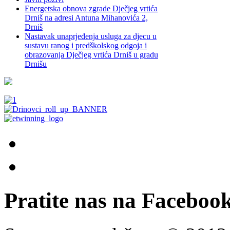
Energetska obnova zgrade Dječjeg vrtića
Drniš na adresi Antuna Mihanovića 2,
Drniš
Nastavak unaprjeđenja usluga za djecu u
sustavu ranog i predškolskog odgoja i
obrazovanja Dječjeg vrtića Drniš u gradu
Drnišu
Pratite nas na Facebook