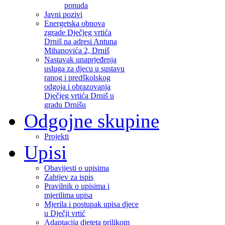
ponuda
Javni pozivi
Energetska obnova
zgrade Dječjeg vrtića
Drniš na adresi Antuna
Mihanovića 2, Drniš
Nastavak unaprjeđenja
usluga za djecu u sustavu
ranog i predškolskog
odgoja i obrazovanja
Dječjeg vrtića Drniš u
gradu Drnišu
Odgojne skupine
Projekti
Upisi
Obavijesti o upisima
Zahtjev za ispis
Pravilnik o upisima i
mjerilima upisa
Mjerila i postupak upisa djece
u Dječji vrtić
Adaptacija djeteta prilikom