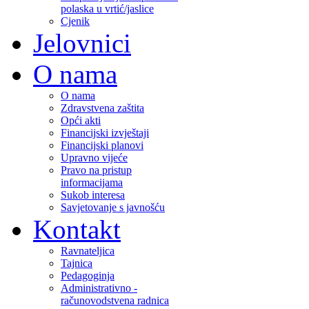
polaska u vrtić/jaslice
Cjenik
Jelovnici
O nama
O nama
Zdravstvena zaštita
Opći akti
Financijski izvještaji
Financijski planovi
Upravno vijeće
Pravo na pristup
informacijama
Sukob interesa
Savjetovanje s javnošću
Kontakt
Ravnateljica
Tajnica
Pedagoginja
Administrativno -
računovodstvena radnica