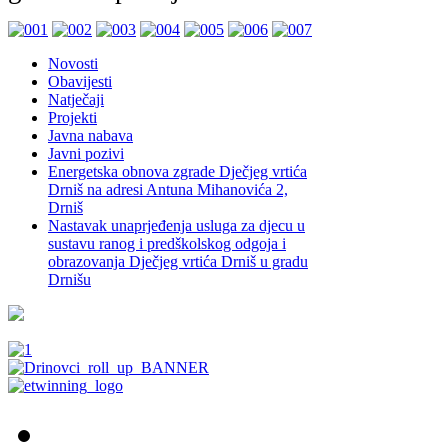
Novosti
Obavijesti
Natječaji
Projekti
Javna nabava
Javni pozivi
Energetska obnova zgrade Dječjeg vrtića
Drniš na adresi Antuna Mihanovića 2,
Drniš
Nastavak unaprjeđenja usluga za djecu u
sustavu ranog i predškolskog odgoja i
obrazovanja Dječjeg vrtića Drniš u gradu
Drnišu