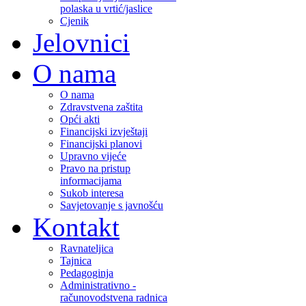
polaska u vrtić/jaslice
Cjenik
Jelovnici
O nama
O nama
Zdravstvena zaštita
Opći akti
Financijski izvještaji
Financijski planovi
Upravno vijeće
Pravo na pristup
informacijama
Sukob interesa
Savjetovanje s javnošću
Kontakt
Ravnateljica
Tajnica
Pedagoginja
Administrativno -
računovodstvena radnica