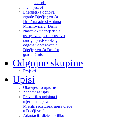
ponuda
Javni pozivi
Energetska obnova
zgrade Dječjeg vrtića
Drniš na adresi Antuna
Mihanovića 2, Drniš
Nastavak unaprjeđenja
usluga za djecu u sustavu
ranog i predškolskog
odgoja i obrazovanja
Dječjeg vrtića Drniš u
gradu Drnišu
Odgojne skupine
Projekti
Upisi
Obavijesti o upisima
Zahtjev za ispis
Pravilnik o upisima i
mjerilima upisa
Mjerila i postupak upisa djece
u Dječji vrtić
Adaptacija djeteta prilikom