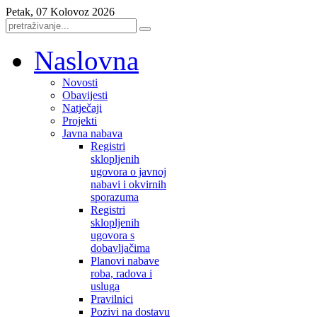
Petak, 07 Kolovoz 2026
Naslovna
Novosti
Obavijesti
Natječaji
Projekti
Javna nabava
Registri
sklopljenih
ugovora o javnoj
nabavi i okvirnih
sporazuma
Registri
sklopljenih
ugovora s
dobavljačima
Planovi nabave
roba, radova i
usluga
Pravilnici
Pozivi na dostavu