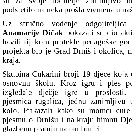
su za svoje roditelje zanimljivo d
podsjetilo na neka prošla vremena u na
Uz stručno vođenje odgojiteljica
N
Anamarije Dičak
pokazali su dio akt
bavili tijekom protekle pedagoške go
projekta bio je Grad Drniš i okolica, 
kraja.
Skupina Cukarini broji 19 djece koja
osnovnu školu. Kroz igru i ples p
izgledale dječje igre u prošlosti.
pjesmica rugalica, jednu zanimljivu 
kolo. Prikazali kako su momci cure b
pjesmu o Drnišu i na kraju himnu Dje
glazbenu pratnju na tamburici.