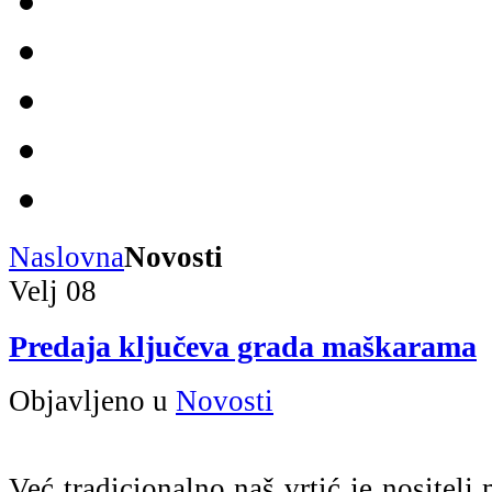
Naslovna
Novosti
Velj
08
Predaja ključeva grada maškarama
Objavljeno u
Novosti
Već tradicionalno naš vrtić je nositelj 