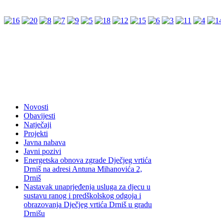
Novosti
Obavijesti
Natječaji
Projekti
Javna nabava
Javni pozivi
Energetska obnova zgrade Dječjeg vrtića
Drniš na adresi Antuna Mihanovića 2,
Drniš
Nastavak unaprjeđenja usluga za djecu u
sustavu ranog i predškolskog odgoja i
obrazovanja Dječjeg vrtića Drniš u gradu
Drnišu