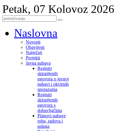
Petak, 07 Kolovoz 2026
Naslovna
Novosti
Obavijesti
Natječaji
Projekti
Javna nabava
Registri
sklopljenih
ugovora o javnoj
nabavi i okvirnih
sporazuma
Registri
sklopljenih
ugovora s
dobavljačima
Planovi nabave
roba, radova i
usluga