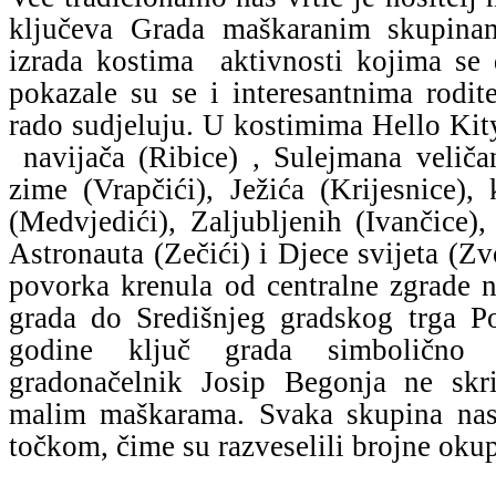
ključeva Grada maškaranim skupinam
izrada kostima aktivnosti kojima se 
pokazale su se i interesantnima rodit
rado sudjeluju. U kostimima Hello Kity
navijača (Ribice) , Sulejmana veličan
zime (Vrapčići), Ježića (Krijesnice
(Medvjedići), Zaljubljenih (Ivančice),
Astronauta (Zečići) i Djece svijeta (Z
povorka krenula od centralne zgrade n
grada do Središnjeg gradskog trga P
godine ključ grada simbolično
gradonačelnik Josip Begonja ne skri
malim maškarama. Svaka skupina nas
točkom, čime su razveselili brojne okup