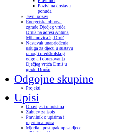
Pravilnici
Pozivi na dostavu
ponuda
Javni pozivi
Energetska obnova
zgrade Dječjeg vrtića
Drniš na adresi Antuna
Mihanovića 2, Drniš
Nastavak unaprjeđenja
usluga za djecu u sustavu
ranog i predškolskog
odgoja i obrazovanja
Dječjeg vrtića Drniš u
gradu Drnišu
Odgojne skupine
Projekti
Upisi
Obavijesti o upisima
Zahtjev za ispis
Pravilnik o upisima i
mjerilima upisa
Mjerila i postupak upisa djece