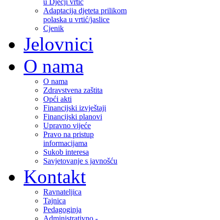
u Dječji vrtić
Adaptacija djeteta prilikom
polaska u vrtić/jaslice
Cjenik
Jelovnici
O nama
O nama
Zdravstvena zaštita
Opći akti
Financijski izvještaji
Financijski planovi
Upravno vijeće
Pravo na pristup
informacijama
Sukob interesa
Savjetovanje s javnošću
Kontakt
Ravnateljica
Tajnica
Pedagoginja
Administrativno -