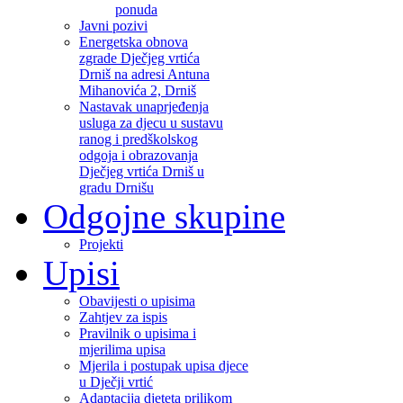
ponuda
Javni pozivi
Energetska obnova
zgrade Dječjeg vrtića
Drniš na adresi Antuna
Mihanovića 2, Drniš
Nastavak unaprjeđenja
usluga za djecu u sustavu
ranog i predškolskog
odgoja i obrazovanja
Dječjeg vrtića Drniš u
gradu Drnišu
Odgojne skupine
Projekti
Upisi
Obavijesti o upisima
Zahtjev za ispis
Pravilnik o upisima i
mjerilima upisa
Mjerila i postupak upisa djece
u Dječji vrtić
Adaptacija djeteta prilikom