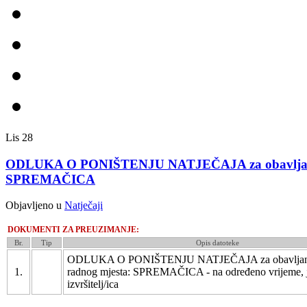
Lis
28
ODLUKA O PONIŠTENJU NATJEČAJA za obavljanje
SPREMAČICA
Objavljeno u
Natječaji
DOKUMENTI ZA PREUZIMANJE:
Br.
Tip
Opis datoteke
ODLUKA O PONIŠTENJU NATJEČAJA za obavljanj
1.
radnog mjesta: SPREMAČICA - na određeno vrijeme, j
izvršitelj/ica