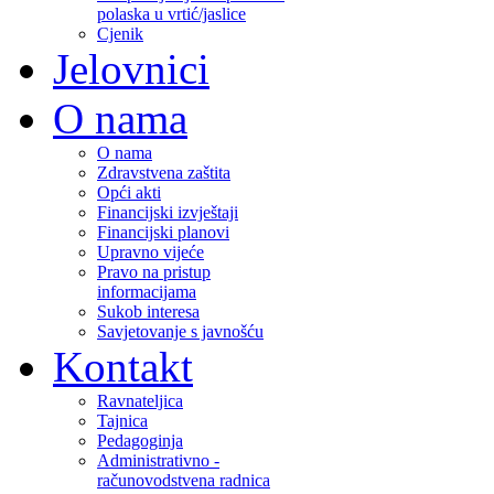
polaska u vrtić/jaslice
Cjenik
Jelovnici
O nama
O nama
Zdravstvena zaštita
Opći akti
Financijski izvještaji
Financijski planovi
Upravno vijeće
Pravo na pristup
informacijama
Sukob interesa
Savjetovanje s javnošću
Kontakt
Ravnateljica
Tajnica
Pedagoginja
Administrativno -
računovodstvena radnica