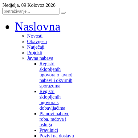
Nedjelja, 09 Kolovoz 2026
Naslovna
Novosti
Obavijesti
Natječaji
Projekti
Javna nabava
Registri
sklopljenih
ugovora o javnoj
nabavi i okvirnih
sporazuma
Registri
sklopljenih
ugovora s
dobavljačima
Planovi nabave
roba, radova i
usluga
Pravilnici
Pozivi na dostavu