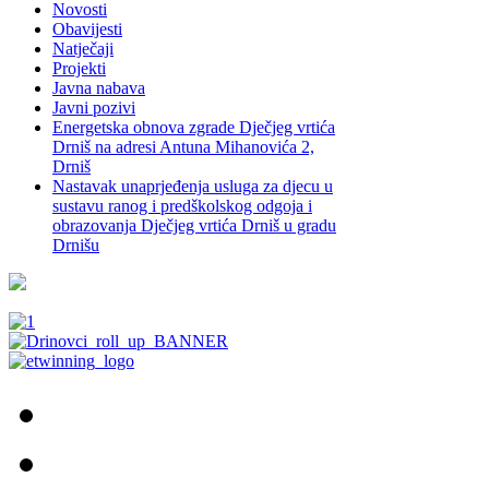
Novosti
Obavijesti
Natječaji
Projekti
Javna nabava
Javni pozivi
Energetska obnova zgrade Dječjeg vrtića
Drniš na adresi Antuna Mihanovića 2,
Drniš
Nastavak unaprjeđenja usluga za djecu u
sustavu ranog i predškolskog odgoja i
obrazovanja Dječjeg vrtića Drniš u gradu
Drnišu