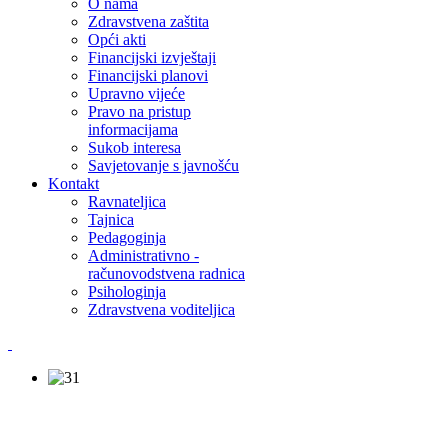
O nama
Zdravstvena zaštita
Opći akti
Financijski izvještaji
Financijski planovi
Upravno vijeće
Pravo na pristup
informacijama
Sukob interesa
Savjetovanje s javnošću
Kontakt
Ravnateljica
Tajnica
Pedagoginja
Administrativno -
računovodstvena radnica
Psihologinja
Zdravstvena voditeljica