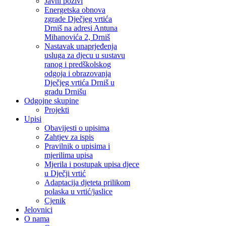
Javni pozivi
Energetska obnova
zgrade Dječjeg vrtića
Drniš na adresi Antuna
Mihanovića 2, Drniš
Nastavak unaprjeđenja
usluga za djecu u sustavu
ranog i predškolskog
odgoja i obrazovanja
Dječjeg vrtića Drniš u
gradu Drnišu
Odgojne skupine
Projekti
Upisi
Obavijesti o upisima
Zahtjev za ispis
Pravilnik o upisima i
mjerilima upisa
Mjerila i postupak upisa djece
u Dječji vrtić
Adaptacija djeteta prilikom
polaska u vrtić/jaslice
Cjenik
Jelovnici
O nama