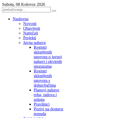
Subota, 08 Kolovoz 2026
Naslovna
Novosti
Obavijesti
Natječaji
Projekti
Javna nabava
Registri
sklopljenih
ugovora o javnoj
nabavi i okvirnih
sporazuma
Registri
sklopljenih
ugovora s
dobavljačima
Planovi nabave
roba, radova i
usluga
Pravilnici
Pozivi na dostavu
ponuda