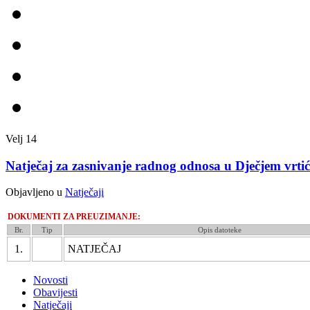
Velj
14
Natječaj za zasnivanje radnog odnosa u Dječjem vrtiću
Objavljeno u
Natječaji
DOKUMENTI ZA PREUZIMANJE:
Br.
Tip
Opis datoteke
1.
NATJEČAJ
Novosti
Obavijesti
Natječaji