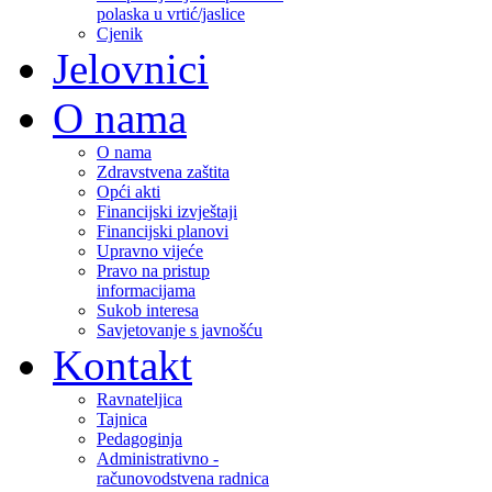
polaska u vrtić/jaslice
Cjenik
Jelovnici
O nama
O nama
Zdravstvena zaštita
Opći akti
Financijski izvještaji
Financijski planovi
Upravno vijeće
Pravo na pristup
informacijama
Sukob interesa
Savjetovanje s javnošću
Kontakt
Ravnateljica
Tajnica
Pedagoginja
Administrativno -
računovodstvena radnica