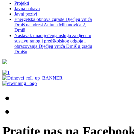
Projekti
Javna nabava
Javni pozivi
Energetska obnova zgrade Dječjeg vrtića
Drniš na adresi Antuna Mihanovića 2,
Drniš
Nastavak unaprjeđenja usluga za djecu u
sustavu ranog i predškolskog odgoja i
obrazovanja Dječjeg vrtića Drniš u gradu
Drnišu
Pratite nas na Facebook