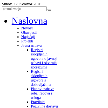
Subota, 08 Kolovoz 2026
Naslovna
Novosti
Obavijesti
Natječaji
Projekti
Javna nabava
Registri
sklopljenih
ugovora o javnoj
nabavi i okvirnih
sporazuma
Registri
sklopljenih
ugovora s
dobavljačima
Planovi nabave
roba, radova i
usluga
Pravilnici
Pozivi na dostavu