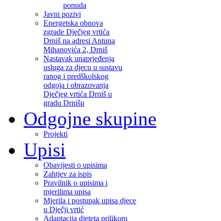
ponuda
Javni pozivi
Energetska obnova
zgrade Dječjeg vrtića
Drniš na adresi Antuna
Mihanovića 2, Drniš
Nastavak unaprjeđenja
usluga za djecu u sustavu
ranog i predškolskog
odgoja i obrazovanja
Dječjeg vrtića Drniš u
gradu Drnišu
Odgojne skupine
Projekti
Upisi
Obavijesti o upisima
Zahtjev za ispis
Pravilnik o upisima i
mjerilima upisa
Mjerila i postupak upisa djece
u Dječji vrtić
Adaptacija djeteta prilikom