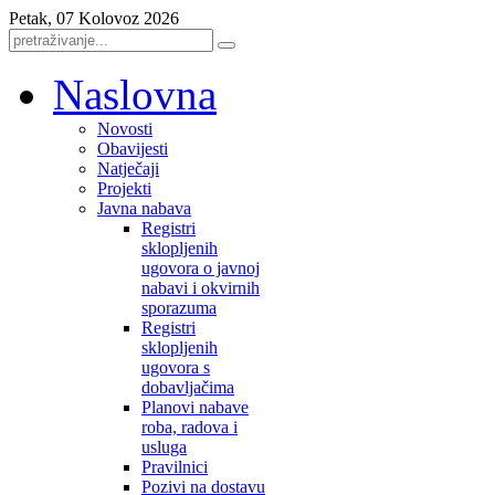
Petak, 07 Kolovoz 2026
Naslovna
Novosti
Obavijesti
Natječaji
Projekti
Javna nabava
Registri
sklopljenih
ugovora o javnoj
nabavi i okvirnih
sporazuma
Registri
sklopljenih
ugovora s
dobavljačima
Planovi nabave
roba, radova i
usluga
Pravilnici
Pozivi na dostavu