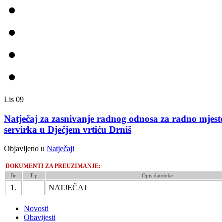
Lis
09
Natječaj za zasnivanje radnog odnosa za radno mjest
servirka u Dječjem vrtiću Drniš
Objavljeno u
Natječaji
DOKUMENTI ZA PREUZIMANJE:
Br.
Tip
Opis datoteke
1.
NATJEČAJ
Novosti
Obavijesti