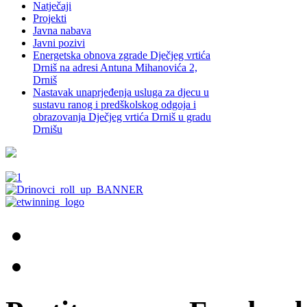
Natječaji
Projekti
Javna nabava
Javni pozivi
Energetska obnova zgrade Dječjeg vrtića
Drniš na adresi Antuna Mihanovića 2,
Drniš
Nastavak unaprjeđenja usluga za djecu u
sustavu ranog i predškolskog odgoja i
obrazovanja Dječjeg vrtića Drniš u gradu
Drnišu