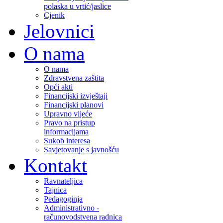
polaska u vrtić/jaslice
Cjenik
Jelovnici
O nama
O nama
Zdravstvena zaštita
Opći akti
Financijski izvještaji
Financijski planovi
Upravno vijeće
Pravo na pristup
informacijama
Sukob interesa
Savjetovanje s javnošću
Kontakt
Ravnateljica
Tajnica
Pedagoginja
Administrativno -
računovodstvena radnica