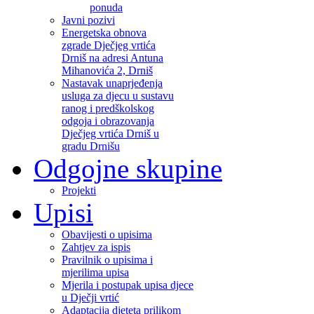
ponuda
Javni pozivi
Energetska obnova
zgrade Dječjeg vrtića
Drniš na adresi Antuna
Mihanovića 2, Drniš
Nastavak unaprjeđenja
usluga za djecu u sustavu
ranog i predškolskog
odgoja i obrazovanja
Dječjeg vrtića Drniš u
gradu Drnišu
Odgojne skupine
Projekti
Upisi
Obavijesti o upisima
Zahtjev za ispis
Pravilnik o upisima i
mjerilima upisa
Mjerila i postupak upisa djece
u Dječji vrtić
Adaptacija djeteta prilikom