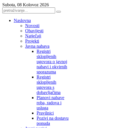
Subota, 08 Kolovoz 2026
Naslovna
Novosti
Obavijesti
Natječaji
Projekti
Javna nabava
Registri
sklopljenih
ugovora o javnoj
nabavi i okvirnih
sporazuma
Registri
sklopljenih
ugovora s
dobavljačima
Planovi nabave
roba, radova i
usluga
Pravilnici
Pozivi na dostavu
ponuda