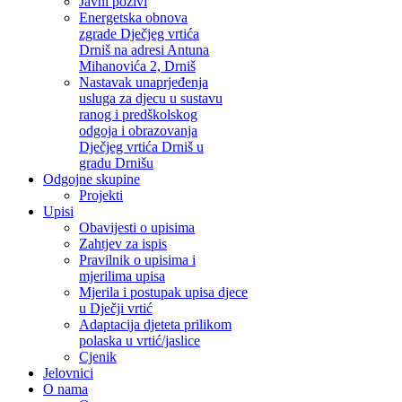
Javni pozivi
Energetska obnova
zgrade Dječjeg vrtića
Drniš na adresi Antuna
Mihanovića 2, Drniš
Nastavak unaprjeđenja
usluga za djecu u sustavu
ranog i predškolskog
odgoja i obrazovanja
Dječjeg vrtića Drniš u
gradu Drnišu
Odgojne skupine
Projekti
Upisi
Obavijesti o upisima
Zahtjev za ispis
Pravilnik o upisima i
mjerilima upisa
Mjerila i postupak upisa djece
u Dječji vrtić
Adaptacija djeteta prilikom
polaska u vrtić/jaslice
Cjenik
Jelovnici
O nama