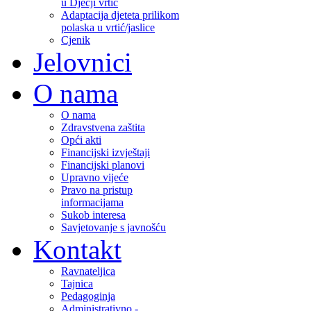
u Dječji vrtić
Adaptacija djeteta prilikom
polaska u vrtić/jaslice
Cjenik
Jelovnici
O nama
O nama
Zdravstvena zaštita
Opći akti
Financijski izvještaji
Financijski planovi
Upravno vijeće
Pravo na pristup
informacijama
Sukob interesa
Savjetovanje s javnošću
Kontakt
Ravnateljica
Tajnica
Pedagoginja
Administrativno -