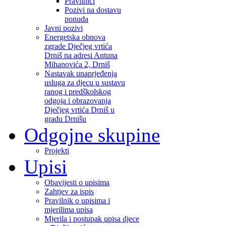
Pravilnici
Pozivi na dostavu
ponuda
Javni pozivi
Energetska obnova
zgrade Dječjeg vrtića
Drniš na adresi Antuna
Mihanovića 2, Drniš
Nastavak unaprjeđenja
usluga za djecu u sustavu
ranog i predškolskog
odgoja i obrazovanja
Dječjeg vrtića Drniš u
gradu Drnišu
Odgojne skupine
Projekti
Upisi
Obavijesti o upisima
Zahtjev za ispis
Pravilnik o upisima i
mjerilima upisa
Mjerila i postupak upisa djece