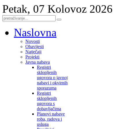
Petak, 07 Kolovoz 2026
Naslovna
Novosti
Obavijesti
Natječaji
Projekti
Javna nabava
Registri
sklopljenih
ugovora o javnoj
nabavi i okvirnih
sporazuma
Registri
sklopljenih
ugovora s
dobavljačima
Planovi nabave
roba, radova i
usluga