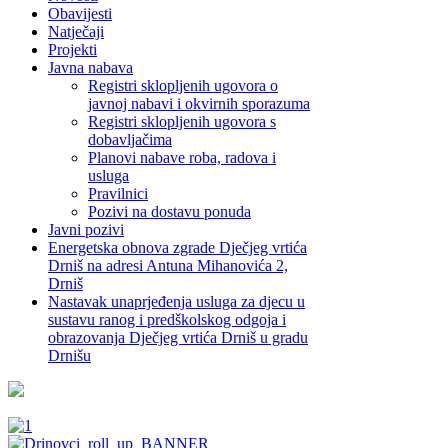
Obavijesti
Natječaji
Projekti
Javna nabava
Registri sklopljenih ugovora o
javnoj nabavi i okvirnih sporazuma
Registri sklopljenih ugovora s
dobavljačima
Planovi nabave roba, radova i
usluga
Pravilnici
Pozivi na dostavu ponuda
Javni pozivi
Energetska obnova zgrade Dječjeg vrtića
Drniš na adresi Antuna Mihanovića 2,
Drniš
Nastavak unaprjeđenja usluga za djecu u
sustavu ranog i predškolskog odgoja i
obrazovanja Dječjeg vrtića Drniš u gradu
Drnišu