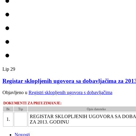
Lip
29
Registar sklopljenih ugovora sa dobavljačima za 201
Objavljeno u
Registri sklopljenih ugovora s dobavljačima
DOKUMENTI ZA PREUZIMANJE:
Br.
Tip
Opis datoteke
REGISTAR SKLOPLJENIH UGOVORA SA DOB
1.
ZA 2013. GODINU
Novosti