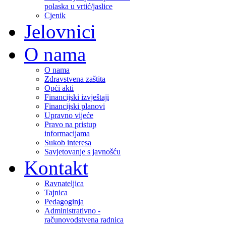
polaska u vrtić/jaslice
Cjenik
Jelovnici
O nama
O nama
Zdravstvena zaštita
Opći akti
Financijski izvještaji
Financijski planovi
Upravno vijeće
Pravo na pristup
informacijama
Sukob interesa
Savjetovanje s javnošću
Kontakt
Ravnateljica
Tajnica
Pedagoginja
Administrativno -
računovodstvena radnica