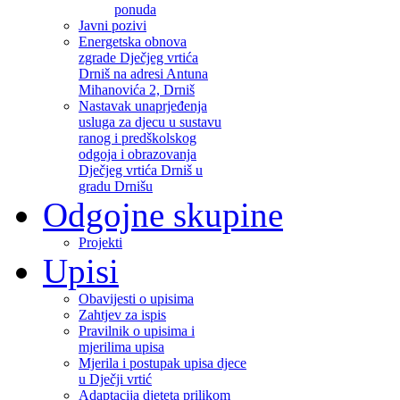
ponuda
Javni pozivi
Energetska obnova
zgrade Dječjeg vrtića
Drniš na adresi Antuna
Mihanovića 2, Drniš
Nastavak unaprjeđenja
usluga za djecu u sustavu
ranog i predškolskog
odgoja i obrazovanja
Dječjeg vrtića Drniš u
gradu Drnišu
Odgojne skupine
Projekti
Upisi
Obavijesti o upisima
Zahtjev za ispis
Pravilnik o upisima i
mjerilima upisa
Mjerila i postupak upisa djece
u Dječji vrtić
Adaptacija djeteta prilikom