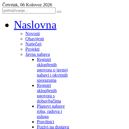
Četvrtak, 06 Kolovoz 2026
Naslovna
Novosti
Obavijesti
Natječaji
Projekti
Javna nabava
Registri
sklopljenih
ugovora o javnoj
nabavi i okvirnih
sporazuma
Registri
sklopljenih
ugovora s
dobavljačima
Planovi nabave
roba, radova i
usluga
Pravilnici
Pozivi na dostavu