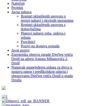
Natječaji
Projekti
Javna nabava
Registri sklopljenih ugovora o
javnoj nabavi i okvirnih sporazuma
Registri sklopljenih ugovora s
dobavljačima
Planovi nabave roba, radova i
usluga
Pravilnici
Pozivi na dostavu ponuda
Javni pozivi
Energetska obnova zgrade Dječjeg vrtića
Drniš na adresi Antuna Mihanovića 2,
Drniš
Nastavak unaprjeđenja usluga za djecu u
sustavu ranog i predškolskog odgoja i
obrazovanja Dječjeg vrtića Drniš u gradu
Drnišu