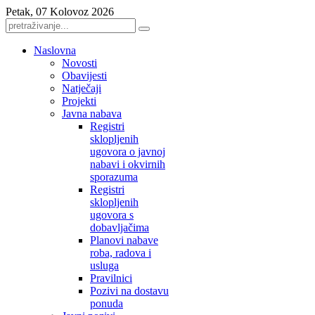
Petak, 07 Kolovoz 2026
Naslovna
Novosti
Obavijesti
Natječaji
Projekti
Javna nabava
Registri
sklopljenih
ugovora o javnoj
nabavi i okvirnih
sporazuma
Registri
sklopljenih
ugovora s
dobavljačima
Planovi nabave
roba, radova i
usluga
Pravilnici
Pozivi na dostavu
ponuda