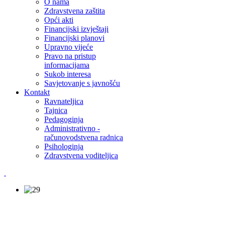
O nama
Zdravstvena zaštita
Opći akti
Financijski izvještaji
Financijski planovi
Upravno vijeće
Pravo na pristup
informacijama
Sukob interesa
Savjetovanje s javnošću
Kontakt
Ravnateljica
Tajnica
Pedagoginja
Administrativno -
računovodstvena radnica
Psihologinja
Zdravstvena voditeljica