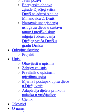
Javni pozivi
Energetska obnova
zgrade Dječjeg vrtića
Drniš na adresi Antuna
Mihanovića 2, Drniš
Nastavak unaprjeđenja
usluga za djecu u sustavu
ranog i predškolskog
odgoja i obrazovanja
Dječjeg vrtića Drniš u
gradu Drnišu
Odgojne skupine
Projekti
Upisi
Obavijesti o upisima
Zahtjev za ispis
Pravilnik o upisima i
mjerilima upisa
Mjerila i postupak upisa djece
u Dječji vrtić
Adaptacija djeteta prilikom
polaska u vrtić/jaslice
Cjenik
Jelovnici
O nama