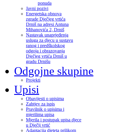
ponuda
Javni pozivi
Energetska obnova
zgrade Dječjeg vrtića
Drniš na adresi Antuna
Mihanovića 2, Drniš
Nastavak unaprjeđenja
usluga za djecu u sustavu
ranog i predškolskog
odgoja i obrazovanja
Dječjeg vrtića Drniš u
gradu Drnišu
Odgojne skupine
Projekti
Upisi
Obavijesti o upisima
Zahtjev za ispis
Pravilnik o upisima i
mjerilima upisa
Mjerila i postupak upisa djece
u Dječji vrtić
Adaptacija djeteta prilikom