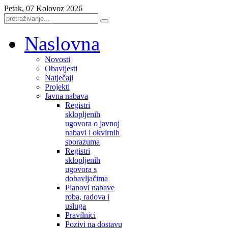
Petak, 07 Kolovoz 2026
Naslovna
Novosti
Obavijesti
Natječaji
Projekti
Javna nabava
Registri
sklopljenih
ugovora o javnoj
nabavi i okvirnih
sporazuma
Registri
sklopljenih
ugovora s
dobavljačima
Planovi nabave
roba, radova i
usluga
Pravilnici
Pozivi na dostavu