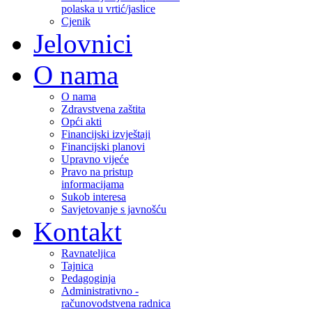
polaska u vrtić/jaslice
Cjenik
Jelovnici
O nama
O nama
Zdravstvena zaštita
Opći akti
Financijski izvještaji
Financijski planovi
Upravno vijeće
Pravo na pristup
informacijama
Sukob interesa
Savjetovanje s javnošću
Kontakt
Ravnateljica
Tajnica
Pedagoginja
Administrativno -
računovodstvena radnica