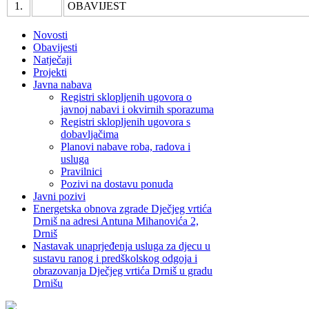
1.
OBAVIJEST
Novosti
Obavijesti
Natječaji
Projekti
Javna nabava
Registri sklopljenih ugovora o
javnoj nabavi i okvirnih sporazuma
Registri sklopljenih ugovora s
dobavljačima
Planovi nabave roba, radova i
usluga
Pravilnici
Pozivi na dostavu ponuda
Javni pozivi
Energetska obnova zgrade Dječjeg vrtića
Drniš na adresi Antuna Mihanovića 2,
Drniš
Nastavak unaprjeđenja usluga za djecu u
sustavu ranog i predškolskog odgoja i
obrazovanja Dječjeg vrtića Drniš u gradu
Drnišu