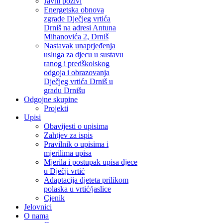
Javni pozivi
Energetska obnova
zgrade Dječjeg vrtića
Drniš na adresi Antuna
Mihanovića 2, Drniš
Nastavak unaprjeđenja
usluga za djecu u sustavu
ranog i predškolskog
odgoja i obrazovanja
Dječjeg vrtića Drniš u
gradu Drnišu
Odgojne skupine
Projekti
Upisi
Obavijesti o upisima
Zahtjev za ispis
Pravilnik o upisima i
mjerilima upisa
Mjerila i postupak upisa djece
u Dječji vrtić
Adaptacija djeteta prilikom
polaska u vrtić/jaslice
Cjenik
Jelovnici
O nama