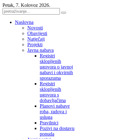
Petak, 7. Kolovoz 2026.
Naslovna
Novosti
Obavijesti
Natječaji
Projekti
Javna nabava
Registri
sklopljenih
ugovora o javnoj
nabavi i okvirnih
sporazuma
Registri
sklopljenih
ugovora s
dobavljačima
Planovi nabave
roba, radova i
usluga
Pravilnici
Pozivi na dostavu
ponuda