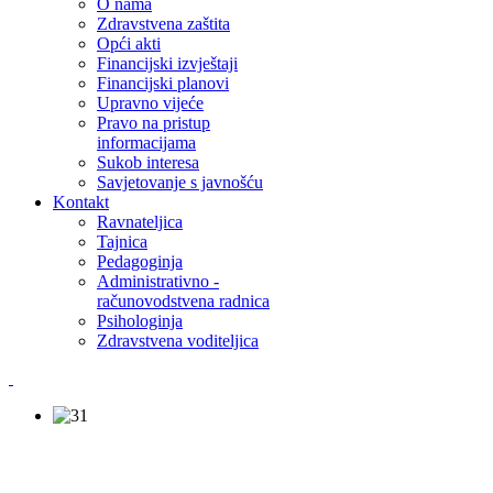
O nama
Zdravstvena zaštita
Opći akti
Financijski izvještaji
Financijski planovi
Upravno vijeće
Pravo na pristup
informacijama
Sukob interesa
Savjetovanje s javnošću
Kontakt
Ravnateljica
Tajnica
Pedagoginja
Administrativno -
računovodstvena radnica
Psihologinja
Zdravstvena voditeljica