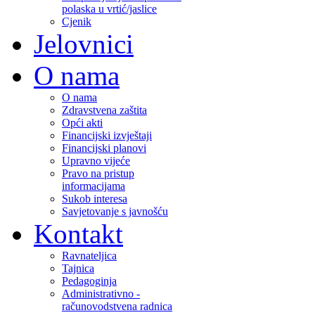
polaska u vrtić/jaslice
Cjenik
Jelovnici
O nama
O nama
Zdravstvena zaštita
Opći akti
Financijski izvještaji
Financijski planovi
Upravno vijeće
Pravo na pristup
informacijama
Sukob interesa
Savjetovanje s javnošću
Kontakt
Ravnateljica
Tajnica
Pedagoginja
Administrativno -
računovodstvena radnica