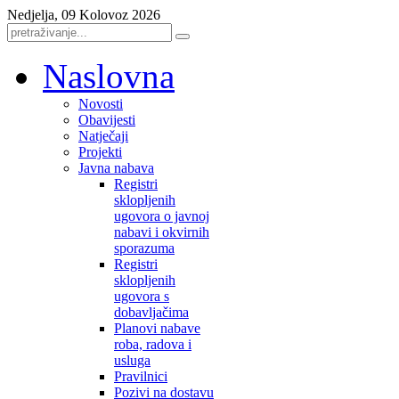
Nedjelja, 09 Kolovoz 2026
Naslovna
Novosti
Obavijesti
Natječaji
Projekti
Javna nabava
Registri
sklopljenih
ugovora o javnoj
nabavi i okvirnih
sporazuma
Registri
sklopljenih
ugovora s
dobavljačima
Planovi nabave
roba, radova i
usluga
Pravilnici
Pozivi na dostavu