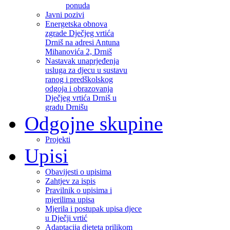
ponuda
Javni pozivi
Energetska obnova
zgrade Dječjeg vrtića
Drniš na adresi Antuna
Mihanovića 2, Drniš
Nastavak unaprjeđenja
usluga za djecu u sustavu
ranog i predškolskog
odgoja i obrazovanja
Dječjeg vrtića Drniš u
gradu Drnišu
Odgojne skupine
Projekti
Upisi
Obavijesti o upisima
Zahtjev za ispis
Pravilnik o upisima i
mjerilima upisa
Mjerila i postupak upisa djece
u Dječji vrtić
Adaptacija djeteta prilikom