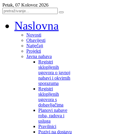
Petak, 07 Kolovoz 2026
Naslovna
Novosti
Obavijesti
Natječaji
Projekti
Javna nabava
Registri
sklopljenih
ugovora o javnoj
nabavi i okvirnih
sporazuma
Registri
sklopljenih
ugovora s
dobavljačima
Planovi nabave
roba, radova i
usluga
Pravilnici
Pozivi na dostavu