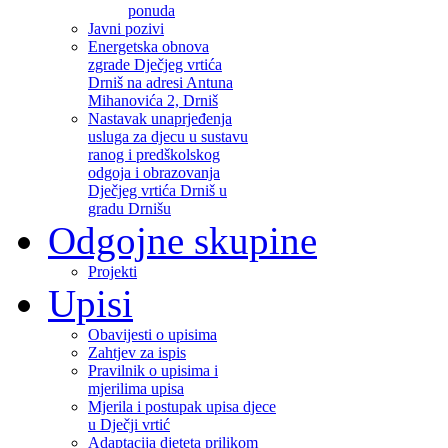
ponuda
Javni pozivi
Energetska obnova
zgrade Dječjeg vrtića
Drniš na adresi Antuna
Mihanovića 2, Drniš
Nastavak unaprjeđenja
usluga za djecu u sustavu
ranog i predškolskog
odgoja i obrazovanja
Dječjeg vrtića Drniš u
gradu Drnišu
Odgojne skupine
Projekti
Upisi
Obavijesti o upisima
Zahtjev za ispis
Pravilnik o upisima i
mjerilima upisa
Mjerila i postupak upisa djece
u Dječji vrtić
Adaptacija djeteta prilikom