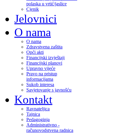
polaska u vrtić/jaslice
Cjenik
Jelovnici
O nama
O nama
Zdravstvena zaštita
Opći akti
Financijski izvještaji
Financijski planovi
Upravno vijeće
Pravo na pristup
informacijama
Sukob interesa
Savjetovanje s javnošću
Kontakt
Ravnateljica
Tajnica
Pedagoginja
Administrativno -
računovodstvena radnica