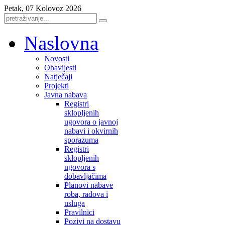
Petak, 07 Kolovoz 2026
Naslovna
Novosti
Obavijesti
Natječaji
Projekti
Javna nabava
Registri
sklopljenih
ugovora o javnoj
nabavi i okvirnih
sporazuma
Registri
sklopljenih
ugovora s
dobavljačima
Planovi nabave
roba, radova i
usluga
Pravilnici
Pozivi na dostavu