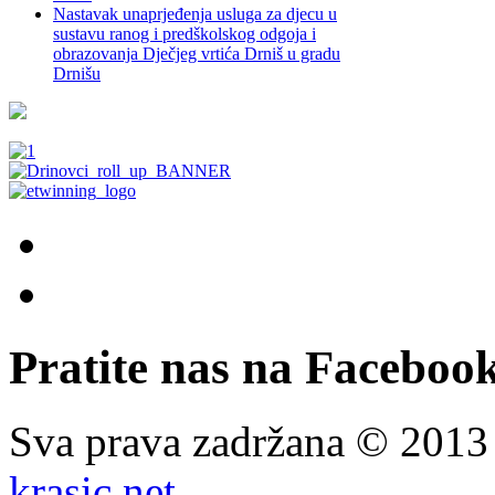
Nastavak unaprjeđenja usluga za djecu u
sustavu ranog i predškolskog odgoja i
obrazovanja Dječjeg vrtića Drniš u gradu
Drnišu
Pratite nas na Facebook
Sva prava zadržana © 201
krasic.net