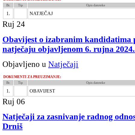
Br.
Tip
Opis datoteke
1.
NATJEČAJ
Ruj
24
Obavijest o izabranim kandidatima
natječaju objavljenom 6. rujna 2024
Objavljeno u
Natječaji
DOKUMENTI ZA PREUZIMANJE:
Br.
Tip
Opis datoteke
1.
OBAVIJEST
Ruj
06
Natječaji za zasnivanje radnog odno
Drniš