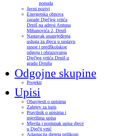
ponuda
Javni pozivi
Energetska obnova
zgrade Dječjeg vrtića
Drniš na adresi Antuna
Mihanovića 2, Drniš
Nastavak unaprjeđenja
usluga za djecu u sustavu
ranog i predškolskog
odgoja i obrazovanja
Dječjeg vrtića Drniš u
gradu Drnišu
Odgojne skupine
Projekti
Upisi
Obavijesti o upisima
Zahtjev za ispis
Pravilnik o upisima i
mjerilima upisa
Mjerila i postupak upisa djece
u Dječji vrtić
Adaptacija djeteta prilikom