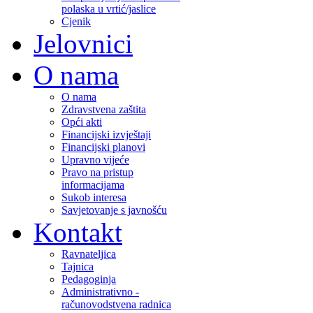
polaska u vrtić/jaslice
Cjenik
Jelovnici
O nama
O nama
Zdravstvena zaštita
Opći akti
Financijski izvještaji
Financijski planovi
Upravno vijeće
Pravo na pristup
informacijama
Sukob interesa
Savjetovanje s javnošću
Kontakt
Ravnateljica
Tajnica
Pedagoginja
Administrativno -
računovodstvena radnica