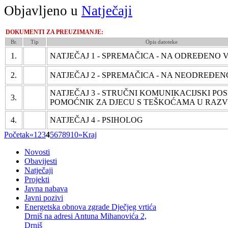
Objavljeno u
Natječaji
DOKUMENTI ZA PREUZIMANJE:
Br.
Tip
Opis datoteke
1.
NATJEČAJ 1 - SPREMAČICA - NA ODREĐENO 
2.
NATJEČAJ 2 - SPREMAČICA - NA NEODREĐEN
NATJEČAJ 3 - STRUČNI KOMUNIKACIJSKI POS
3.
POMOĆNIK ZA DJECU S TEŠKOĆAMA U RAZ
4.
NATJEČAJ 4 - PSIHOLOG
Početak
«
1
2
3
4
5
6
7
8
9
10
»
Kraj
Novosti
Obavijesti
Natječaji
Projekti
Javna nabava
Javni pozivi
Energetska obnova zgrade Dječjeg vrtića
Drniš na adresi Antuna Mihanovića 2,
Drniš