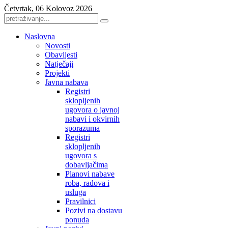
Četvrtak, 06 Kolovoz 2026
Naslovna
Novosti
Obavijesti
Natječaji
Projekti
Javna nabava
Registri
sklopljenih
ugovora o javnoj
nabavi i okvirnih
sporazuma
Registri
sklopljenih
ugovora s
dobavljačima
Planovi nabave
roba, radova i
usluga
Pravilnici
Pozivi na dostavu
ponuda