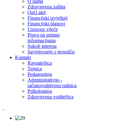
O nama
Zdravstvena zaštita
Opći akti
Financijski izvještaji
Financijski planovi
Upravno vijeće
Pravo na pristup
informacijama
Sukob interesa
Savjetovanje s javnošću
Kontakt
Ravnateljica
Tajnica
Pedagoginja
Administrativno -
računovodstvena radnica
Psihologinja
Zdravstvena voditeljica