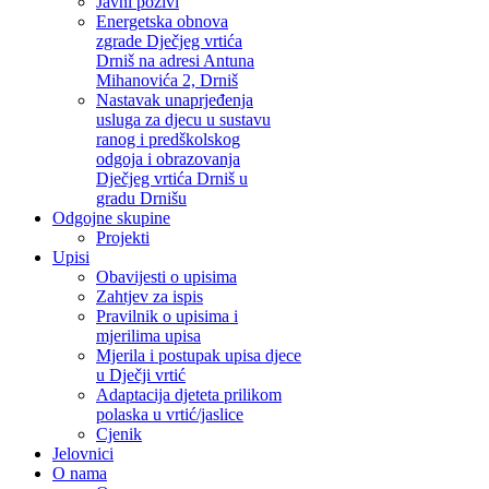
Javni pozivi
Energetska obnova
zgrade Dječjeg vrtića
Drniš na adresi Antuna
Mihanovića 2, Drniš
Nastavak unaprjeđenja
usluga za djecu u sustavu
ranog i predškolskog
odgoja i obrazovanja
Dječjeg vrtića Drniš u
gradu Drnišu
Odgojne skupine
Projekti
Upisi
Obavijesti o upisima
Zahtjev za ispis
Pravilnik o upisima i
mjerilima upisa
Mjerila i postupak upisa djece
u Dječji vrtić
Adaptacija djeteta prilikom
polaska u vrtić/jaslice
Cjenik
Jelovnici
O nama